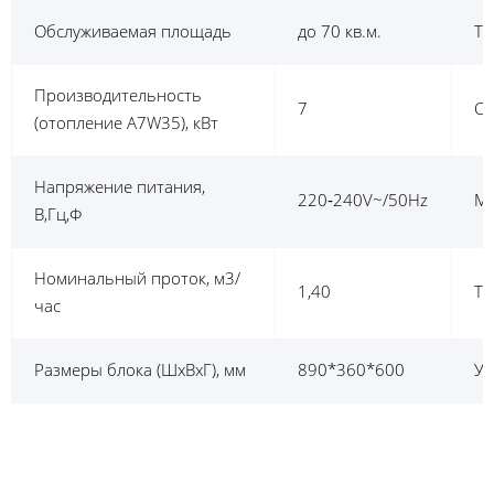
Обслуживаемая площадь
до 70 кв.м.
Ти
Производительность
7
CO
(отопление A7W35), кВт
Напряжение питания,
220‐240V~/50Hz
MA
В,Гц,Ф
Номинальный проток, м3/
1,40
Ти
час
Размеры блока (ШхВхГ), мм
890*360*600
Ур