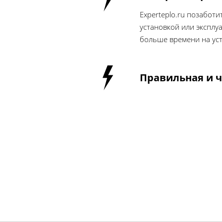
Experteplo.ru позабот
установкой или эксплу
больше времени на ус
Правильная и че