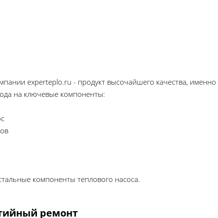
и
мпании experteplo.ru - продукт высочайшего качества, именно
года на ключевые компоненты:
ос
ров
остальные компоненты теплового насоса.
тийный ремонт