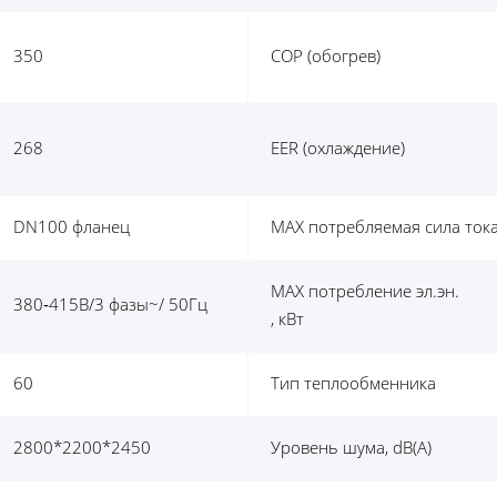
350
COP (обогрев)
268
EER (охлаждение)
DN100 фланец
MAX потребляемая сила тока
MAX потребление эл.эн.
380‐415В/3 фазы~/ 50Гц
, кВт
60
Тип теплообменника
2800*2200*2450
Уровень шума, dB(A)