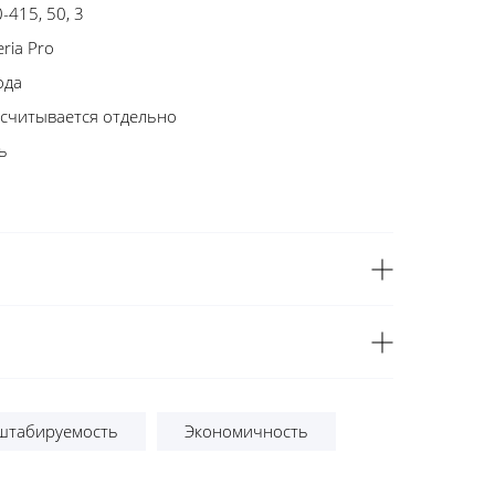
-415, 50, 3
eria Pro
ода
считывается отдельно
ь
штабируемость
Экономичность