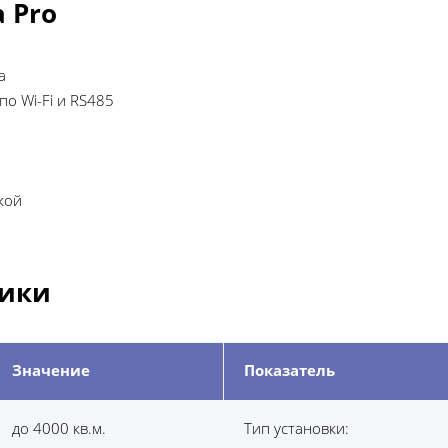
a Pro
а
о Wi-Fi и RS485
кой
тики
Значение
Показатель
до 4000 кв.м.
Тип установки: