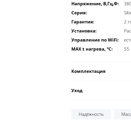
Напряжение, В,Гц,Ф:
380
Серия:
Sib
Гарантия:
2 г
Установка:
Рас
Управление по WiFi:
ест
MAX t нагрева, °С:
55
Комплектация
Уход
Надёжность
Мас