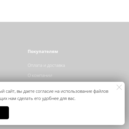
Покупателям
Оплата и доставка
О компании
Контакты
й сайт, вы даете согласие на использование файлов
й сайт, вы даете согласие на использование файлов
Политика конфиденциальности
щих нам сделать его удобнее для вас.
щих нам сделать его удобнее для вас.