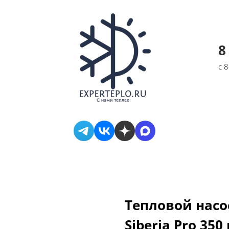
8
с 
Тепловой насо
Siberia Pro 350