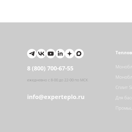
Теплов
Монобло
8 (800) 700-67-55
Монобло
ежедневно с 8-00 до 22-00 по МСК
Сплит S
info@experteplo.ru
Для бас
Промыш