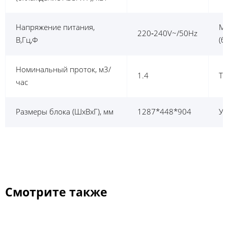
Напряжение питания,
MA
220‐240V~/50Hz
В,Гц,Ф
(б
Номинальный проток, м3/
1.4
Ти
час
Размеры блока (ШхВхГ), мм
1287*448*904
Ур
Смотрите также