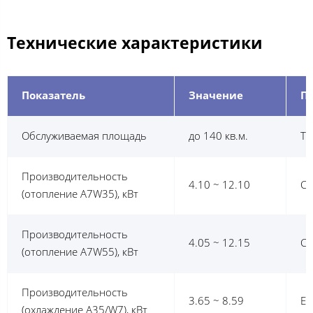
Технические характеристики
Показатель
Значение
П
Обслуживаемая площадь
до 140 кв.м.
Ти
Производительность
4.10 ~ 12.10
CO
(отопление A7W35), кВт
Производительность
4.05 ~ 12.15
CO
(отопление A7W55), кВт
Производительность
3.65 ~ 8.59
EE
(охлаждение A35/W7), кВт