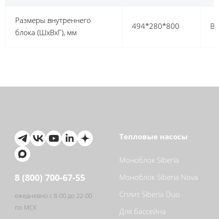
Размеры внутреннего
494*280*800
Ве
блока (ШхВхГ), мм
Тепловые насосы
Моноблок Siberia
8 (800) 700-67-55
Моноблок Siberia Nova
Сплит Siberia Duo
ежедневно с 8-00 до 22-00
по МСК
Для бассейна