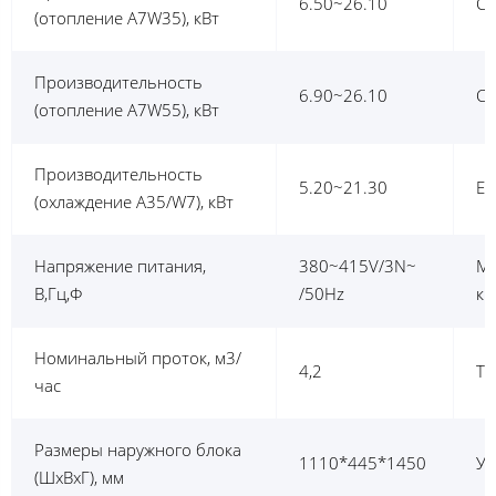
6.50~26.10
CO
(отопление A7W35), кВт
Производительность
6.90~26.10
CO
(отопление A7W55), кВт
Производительность
5.20~21.30
EE
(охлаждение A35/W7), кВт
Напряжение питания,
380~415V/3N~
MA
В,Гц,Ф
/50Hz
кВ
Номинальный проток, м3/
4,2
Ти
час
Размеры наружного блока
1110*445*1450
Ур
(ШхВхГ), мм