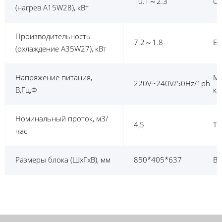
10.1～2.3
CO
(нагрев A15W28), кВт
Производительность
7.2～1.8
EE
(охлаждение A35W27), кВт
Напряжение питания,
MA
220V~240V/50Hz/1ph
В,Гц,Ф
кВ
Номинальный проток, м3/
4,5
Ти
час
Размеры блока (ШхГхВ), мм
850*405*637
Ве