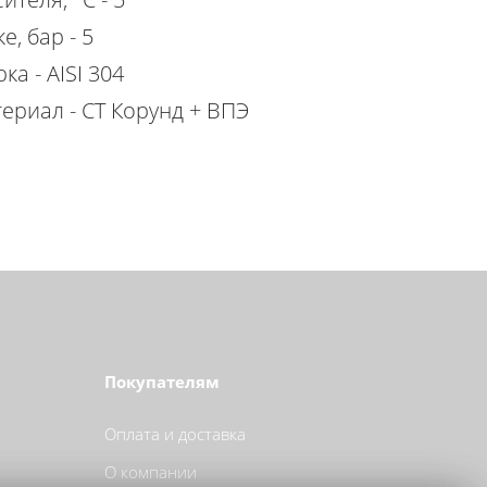
е, бар - 5
ка - AISI 304
ериал - СТ Корунд + ВПЭ
Покупателям
Оплата и доставка
О компании