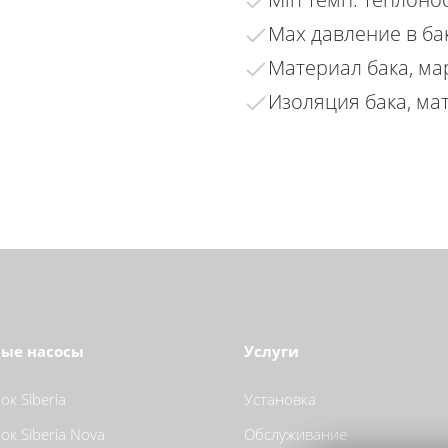
Max давление в бак
Материал бака, мар
Изоляция бака, мат
ые насосы
Услуги
к Siberia
Установка
к Siberia Nova
Обслуживание