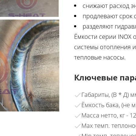
снижают расход э
продлевают срок 
разделяют гидрав
Ёмкости серии INOX о
системы отопления 
тепловые насосы.
Ключевые пар
Габариты, (В * Д) м
Ёмкость бака, (не м
Масса нетто, кг - 1
Max темп. теплонос
Min темп. теплонос