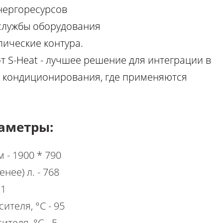
нергоресурсов
службы оборудования
лические контура.
т S-Heat - лучшее решение для интеграции в
и кондиционирования, где применяются
аметры:
м - 1900 * 790
енее) л. - 768
21
ителя, °С - 95
ителя, °С - 5