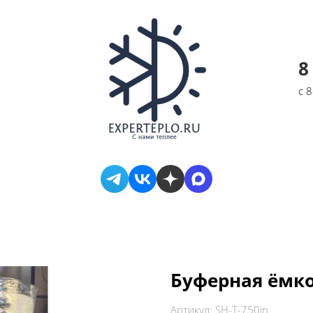
8
с 
Буферная ёмкос
Артикул:
SH-T-750in