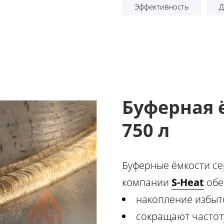
Эффективность
Д
Буферная 
750 л
Буферные ёмкости сер
компании
S-Heat
обе
накопление избыто
сокращают частоту