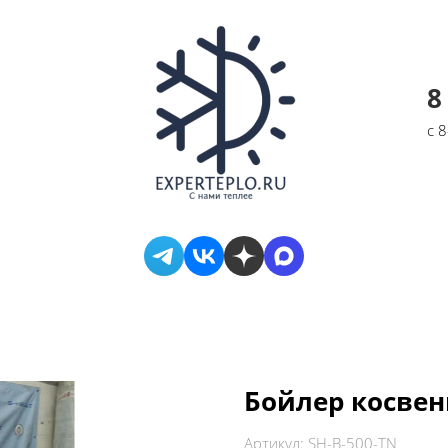
8
с 
Бойлер косвен
Артикул:
SH-B-500-TN