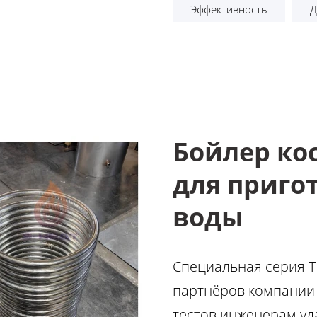
Эффективность
Д
Бойлер кос
для приго
воды
Специальная серия T
партнёров компани
тестов инженерам у