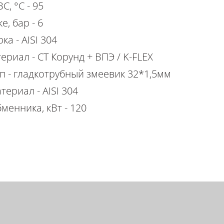
С, °С - 95
е, бар - 6
ка - AISI 304
ериал - СТ Корунд + ВПЭ / K-FLEX
п - гладкотрубный змеевик 32*1,5мм
ериал - AISI 304
енника, кВт - 120